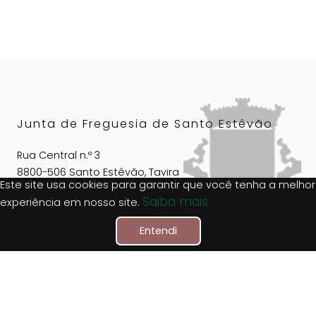
Junta de Freguesia de Santo Estêvão
Rua Central n.º 3
8800-506 Santo Estêvão, Tavira
Este site usa cookies para garantir que você tenha a melhor
Algarve, Portugal
Saiba mais
experiência em nosso site.
Entendi
+351 281 961 305
(Chamada para rede móvel nacional)
geral@jf-santoestevao.pt